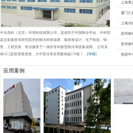
上海章
厦门汇
上海冷
中冷高科（北京）环境科技有限公司，是依托于中国制冷学会、中科院
苏州南
及总装备部等研究院所的制冷科研成果，集研发设计、生产制造、销
苏州南
售、工程安装、售后服务于一体的专利新型制冷系统集成商。 公司具
有GC2及双壹级资质，大中型冷库应用案例超170座！ ...
[详情]
祝贺中
应用案例