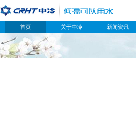
首页
关于中冷
新闻资讯