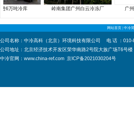
进6万吨冷库
岭南集团广州白云冷冻厂
广州
网站首页
|
中冷
公司名称：中冷高科（北京）环境科技有限公司 电 话 ：010-
公司地址：北京经济技术开发区荣华南路2号院大族广场T
中冷官网：www.china-ref.com
京ICP备2021030204号